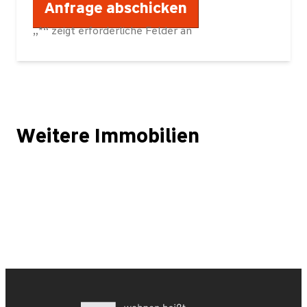
„
*
“ zeigt erforderliche Felder an
Weitere Immobilien
Kapitalanlage! Attraktive Altbauwohnung Friedrichshain am Frankfu
RESERVIERT! Individuelles Einfamilienhaus mit sehr schönem Gr
RESERVIERT! Attraktives Zweifamilienhaus mit einer vermieteten 