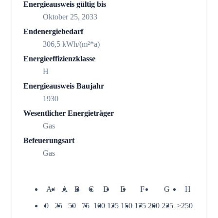
Energieausweis gültig bis
Oktober 25, 2033
Endenergiebedarf
306,5 kWh/(m²*a)
Energieeffizienzklasse
H
Energieausweis Baujahr
1930
Wesentlicher Energieträger
Gas
Befeuerungsart
Gas
A+
A
B
C
D
E
F
G
H
0
25
50
75
100
125
150
175
200
225
>250