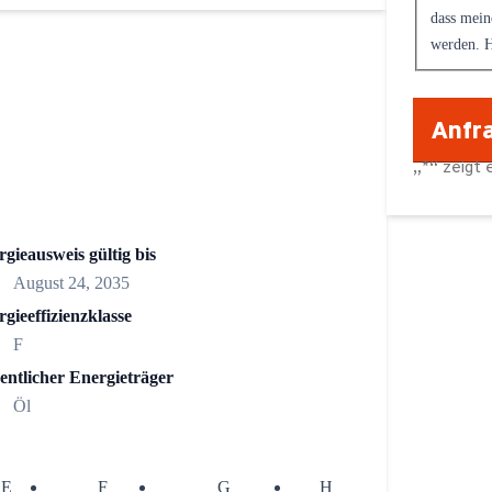
dass mein
werden. H
„
*
“ zeigt 
gieausweis gültig bis
August 24, 2035
gieeffizienzklasse
F
entlicher Energieträger
Öl
E
F
G
H