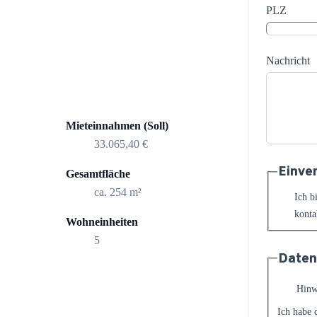
PLZ
Nachricht
Mieteinnahmen (Soll)
33.065,40 €
Einve
Gesamtfläche
ca. 254 m²
Ich b
konta
Wohneinheiten
5
Daten
Hinw
Ich habe 