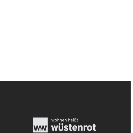
undstück in Blankenfelde
RESERVIERT! Attraktives Zweifamilienhaus mit einer vermieteten Wo