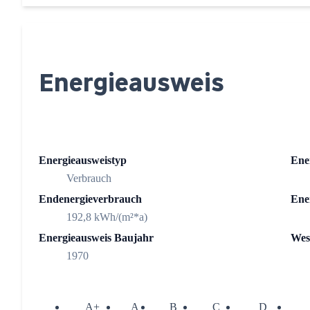
Energieausweis
Energieausweistyp
Ener
Verbrauch
Endenergieverbrauch
Ener
192,8 kWh/(m²*a)
Energieausweis Baujahr
Wes
1970
A+
A
B
C
D