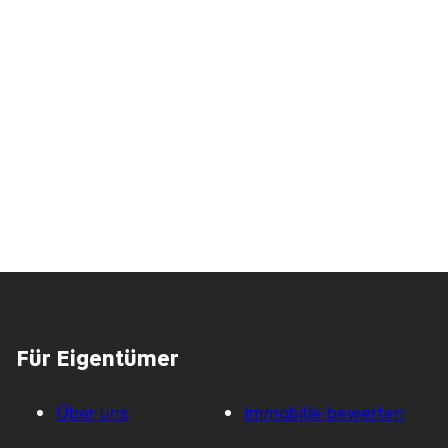
urter Tor als sichere Kapitalanlage!
RESERVIERT! Individuelles Einfamilienhaus mit sehr schönem Gr
Für Eigentümer
Über uns
Immobilie bewerten