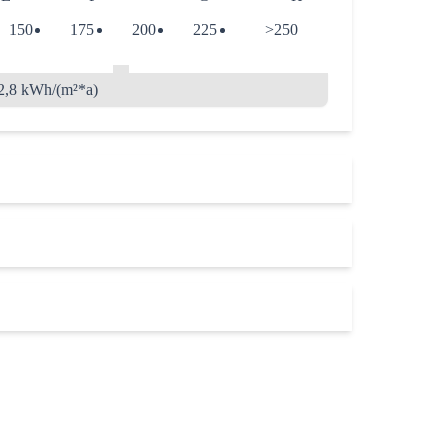
150
175
200
225
>250
2,8 kWh/(m²*a)