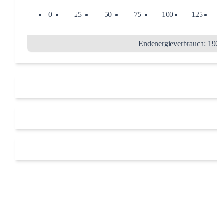
0
25
50
75
100
125
Endenergieverbrauch: 19