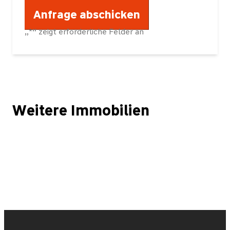
„
*
“ zeigt erforderliche Felder an
Weitere Immobilien
Kapitalanlage! Attraktive Altbauwohnung Friedrichshain am Frankfu
RESERVIERT! Individuelles Einfamilienhaus mit sehr schönem Gr
RESERVIERT! Attraktives Zweifamilienhaus mit einer vermieteten 