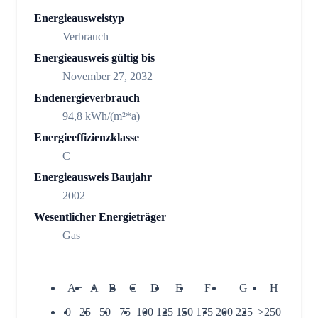
Energieausweistyp
Verbrauch
Energieausweis gültig bis
November 27, 2032
Endenergieverbrauch
94,8 kWh/(m²*a)
Energieeffizienzklasse
C
Energieausweis Baujahr
2002
Wesentlicher Energieträger
Gas
A+
A
B
C
D
E
F
G
H
0
25
50
75
100
125
150
175
200
225
>250